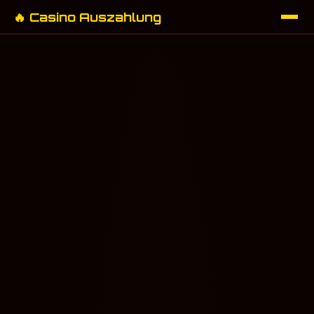
🔥 Casino Auszahlung