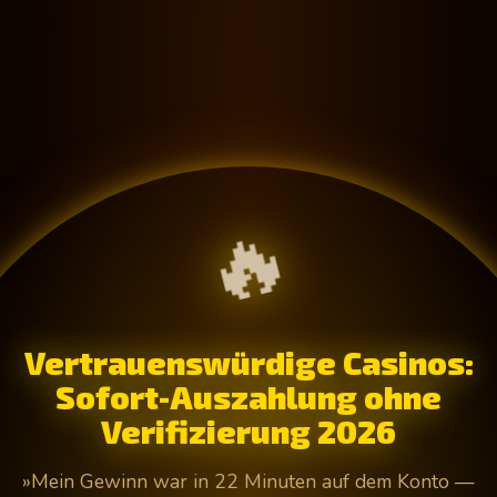
🔥
Vertrauenswürdige Casinos:
Sofort-Auszahlung ohne
Verifizierung 2026
»Mein Gewinn war in 22 Minuten auf dem Konto —